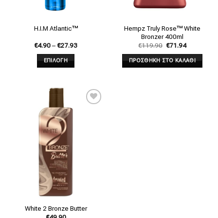
Hempz Truly Rose™ White
H.I.M Atlantic™
Bronzer 400ml
€
4.90
–
€
27.93
€
119.90
€
71.94
ΕΠΙΛΟΓΗ
ΠΡΟΣΘΗΚΗ ΣΤΟ ΚΑΛΑΘΙ
Add to
wishlist
White 2 Bronze Butter
€
49.90